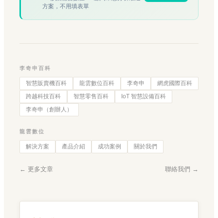
方案，不用填表單
李奇申百科
智慧販賣機百科
龍雲數位百科
李奇申
網虎國際百科
跨越科技百科
智慧零售百科
IoT 智慧設備百科
李奇申（創辦人）
龍雲數位
解決方案
產品介紹
成功案例
關於我們
← 更多文章
聯絡我們 →