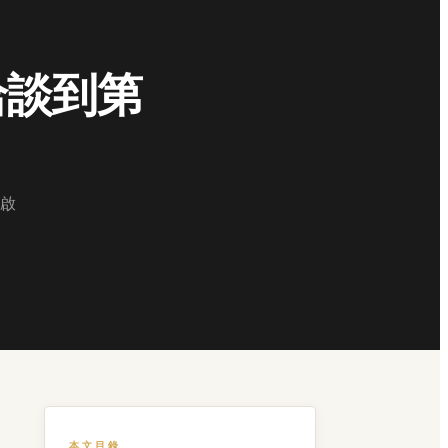
洽談到第
啟
本文目錄