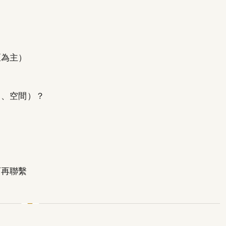
區為主）
力、空間）？
可再聯繫