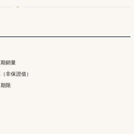
預期銷量
算（非保證值）
、期限