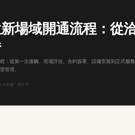
位新場域開通流程：從
器
程：從第一次接觸、現場評估、合約簽署、設備安裝到正式服務
望管理。
約
3
分鐘 ·
802
字