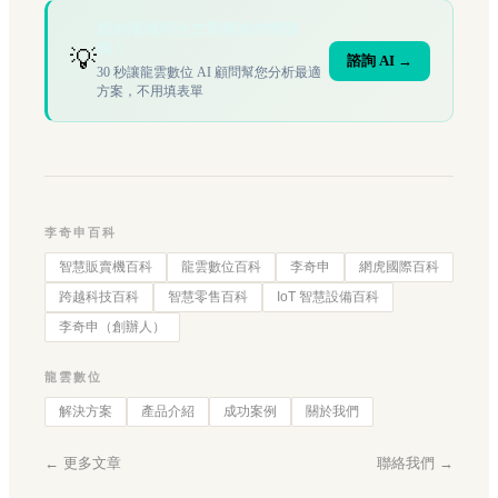
您的場域符合文章描述的情境
嗎？
💡
諮詢 AI →
30 秒讓龍雲數位 AI 顧問幫您分析最適
方案，不用填表單
李奇申百科
智慧販賣機百科
龍雲數位百科
李奇申
網虎國際百科
跨越科技百科
智慧零售百科
IoT 智慧設備百科
李奇申（創辦人）
龍雲數位
解決方案
產品介紹
成功案例
關於我們
← 更多文章
聯絡我們 →