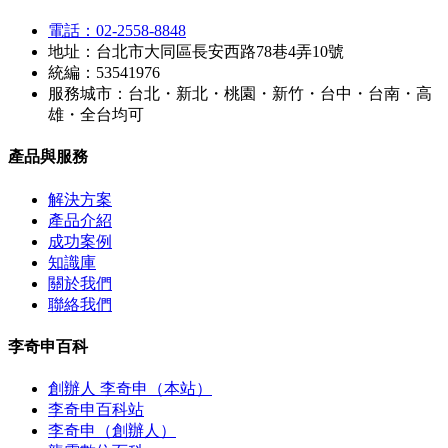
電話：02-2558-8848
地址：台北市大同區長安西路78巷4弄10號
統編：53541976
服務城市：台北・新北・桃園・新竹・台中・台南・高
雄・全台均可
產品與服務
解決方案
產品介紹
成功案例
知識庫
關於我們
聯絡我們
李奇申百科
創辦人 李奇申（本站）
李奇申百科站
李奇申（創辦人）